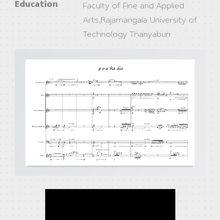
Education
Faculty of Fine and Applied
Arts,Rajamangala University of
Technology Thanyaburi