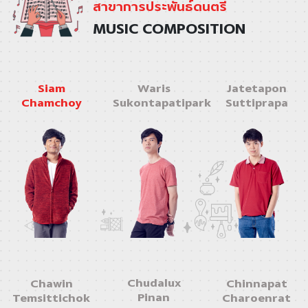
สาขาการประพันธ์ดนตรี
MUSIC COMPOSITION
Siam
Waris
Jatetapon
Chamchoy
Sukontapatipark
Suttiprapa
Chudalux
Chawin
Chinnapat
Pinan
Temsittichok
Charoenrat