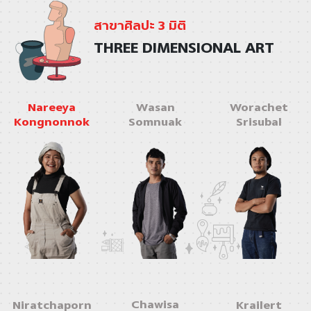
สาขาศิลปะ 3 มิติ
THREE DIMENSIONAL ART
Wasan
Nareeya
Worachet
Somnuak
Kongnonnok
Srisubal
Chawisa
Niratchaporn
Krailert