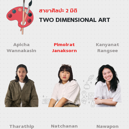
สาขาศิลปะ 2 มิติ
TWO DIMENSIONAL ART
Apicha
Pimolrat
Kanyanat
Wannakasin
Janaksorn
Rangsee
Natchanan
Tharathip
Nawapon