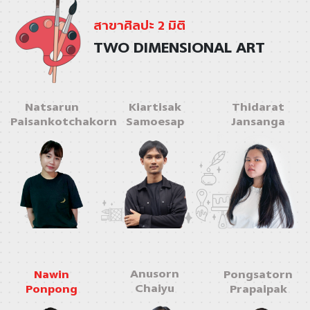
สาขาศิลปะ 2 มิติ
TWO DIMENSIONAL ART
Natsarun
Kiartisak
Thidarat
Paisankotchakorn
Samoesap
Jansanga
Anusorn
Nawin
Pongsatorn
Chaiyu
Ponpong
Prapaipak