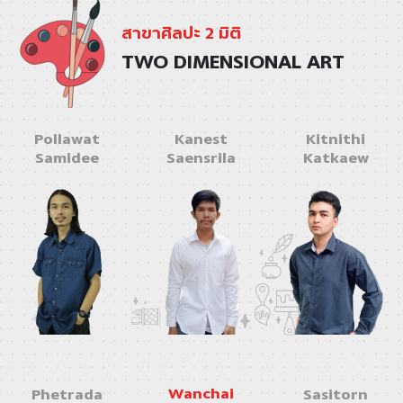
สาขาศิลปะ 2 มิติ
TWO DIMENSIONAL ART
Pollawat
Kanest
Kitnithi
Samidee
Saensrila
Katkaew
Wanchai
Phetrada
Sasitorn