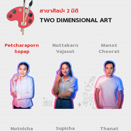
สาขาศิลปะ 2 มิติ
TWO DIMENSIONAL ART
Petcharaporn
Nuttakarn
Manot
Sopap
Vajasut
Choorat
Supicha
Nutnicha
Thanat