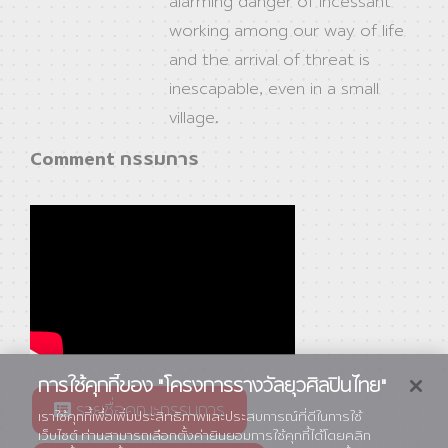
alarming danger of incessant
working among our way of life
and the arrival of threat is
inescapable, even in a small
village.
Comment กรรมการ
การใช้คุกกี้ของ "โครงการรางวัลยุวศิลปินไทย"
รายชื่อคณะกรรมการ
เราใช้คุกกี้เพื่อเพิ่มประสิทธิภาพและประสบการณ์ที่ดีในการใช้
เว็บไซต์ ท่านสามารถเลือกตั้งค่ายินยอมการใช้คุกกี้ได้โดยคลิก