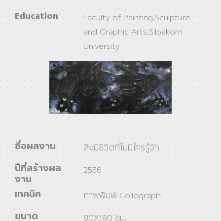
Education
Faculty of Painting,Sculpture
and Graphic Arts,Silpakorn
University
ชื่อผลงาน
สื่งมีชีวิตที่ไม่มีใครรู้จัก
ปีที่สร้างผล
2556
งาน
เทคนิค
ภาพพิมพ์ Collograph
ขนาด
80X180 ซม.