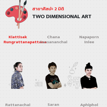
สาขาศิลปะ 2 มิติ
TWO DIMENSIONAL ART
Kiattisak
Chana
Napaporn
Rungrattanapattana
Sansananchai
Inlee
Saran
Rattanachai
Aphiphol