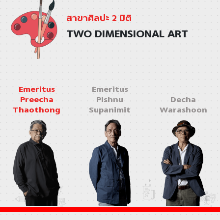
สาขาศิลปะ 2 มิติ
TWO DIMENSIONAL ART
Emeritus
Emeritus
Preecha
Pishnu
Decha
Thaothong
Supanimit
Warashoon