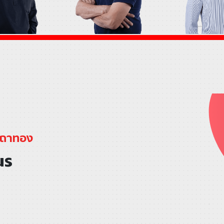
 เถาทอง
us