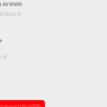
า เถาทอง
ตรกรรม) ปี
a
e of
ภาพบรรยากาศการตัดสิน