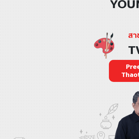
YOUN
สาข
T
Pre
Thao