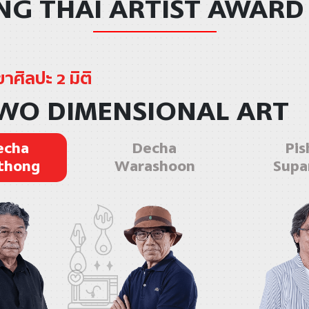
G THAI ARTIST AWARD
าศิลปะ 2 มิติ
WO DIMENSIONAL ART
echa
Decha
Pis
thong
Warashoon
Supa