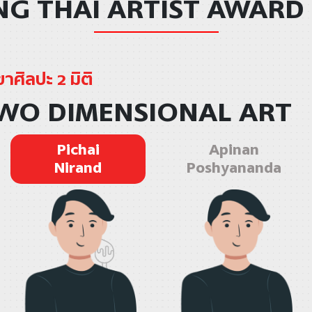
G THAI ARTIST AWARD
าศิลปะ 2 มิติ
WO DIMENSIONAL ART
Pichai
Apinan
Nirand
Poshyananda