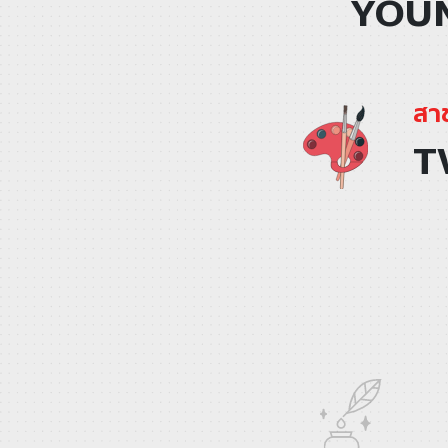
YOUN
สาข
T