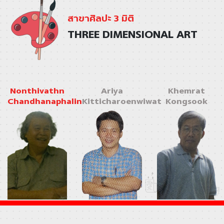
สาขาศิลปะ 3 มิติ
THREE DIMENSIONAL ART
Nonthivathn
Ariya
Khemrat
Chandhanaphalin
Kitticharoenwiwat
Kongsook