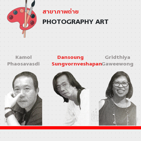
สาขาภาพถ่าย
PHOTOGRAPHY ART
Kamol
Dansoung
Gridthiya
Phaosavasdi
Sungvornveshapan
Gaweewong