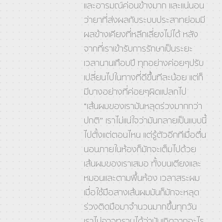
และอารมณ์ค่อนข้างมาก และแน่นอน
ว่ายาที่ส่งผลกับระบบประสาทย่อมมี
ผลข้างเคียงที่หลีกเลี่ยงไม่ได้ หลัง
จากที่เราเข้ารับการรักษาเป็นระยะ
เวลานานเกือบปี ทุกอย่างค่อยๆปรับ
เปลี่ยนไปในทางที่ดีขึ้นทีละน้อย แต่ก็
มีบางอย่างที่ค่อยๆผิดแปลกไป
“เส้นผมของเรามันหลุดร่วงมากกว่า
ปกติ” เราไม่แน่ใจว่ามันกลายเป็นแบบนี้
ไปตั้งแต่ตอนไหน แต่รู้ตัวอีกทีเมื่อตื่น
นอนภายในห้องก็มักจะเต็มไปด้วย
เส้นผมของเราเสมอ ทั้งบนเตียงและ
หมอนและตามพื้นห้อง เวลาสระผม
เมื่อใช้มือสางเส้นผมมันก็มักจะหลุด
ร่วงติดมือมาจำนวนมากขึ้นทุกวัน
เราไม่อาจทราบได้ว่ามันเกิดจากอะไร