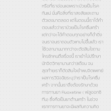
หรือที่เราอ่อนแอเพราะป่วยเป็นโรค
กันแน่ นั่นคือสิ่งที่เราสงสัยและถาม
ตัวเองมาตลอด แต่ในตอนนี้เราได้คำ
ตอบแล้วว่าเราป่วยเป็นโรคซึมเศร้า
แต่กว่าจะได้คำตอบทุกอย่างก็ดำดิ่ง
จนเราจนเราถอนตัวแทบไม่ขึ้นแล้ว เรา
ใช้เวลานานมากกว่าจะตัดสินใจถาม
ใครซักคนถึงเรื่องนี้ เราเข้าไปปรึกษา
นักจิตวิทยานานกว่า3เดือน จน
สุดท้ายเราก็ตัดสินใจเข้าพบจิตแพทย์
ผลการวินิจฉัยระบุว่าเราเป็นโรคซึม
เศร้า จากนั้นเราจึงต้องรักษาด้วย
การทานยา Fluoxetine ( ฟลูออกซิ
ทีน) ซึ่งคือเป็นยาต้านเศร้า ในช่วง
แรกการทานยาจะมีผลกับความคิด