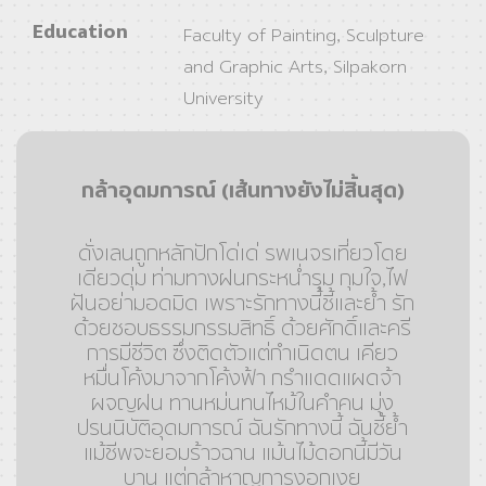
Education
Faculty of Painting, Sculpture
and Graphic Arts, Silpakorn
University
กล้าอุดมการณ์ (เส้นทางยังไม่สิ้นสุด)
ดั่งเลนถูกหลักปักโด่เด่ รพเนจรเที่ยวโดย
เดียวดุ่ม ท่ามทางฝนกระหน่ำรุม กุมใจ,ไฟ
ฝันอย่ามอดมิด เพราะรักทางนี้ชี้และย้ำ รัก
ด้วยชอบธรรมกรรมสิทธิ์ ด้วยศักดิ์และครี
การมีชีวิต ซึ่งติดตัวแต่กําเนิดตน เคียว
หมื่นโค้งมาจากโค้งฟ้า กรำแดดแผดจ้า
ผจญฝน ทานหม่นทนไหม้ในคําคน มุ่ง
ปรนนิบัติอุดมการณ์ ฉันรักทางนี้ ฉันชี้ย้ำ
แม้ชีพจะยอมร้าวฉาน แม้นไม้ดอกนี้มีวัน
บาน แต่กล้าหาญการงอกเงย