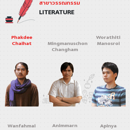
สาขาวรรณกรรม
LITERATURE
Phakdee
Worathiti
Chaihat
Mingmanuschon
Manosroi
Changham
Animmarn
Wanfahmai
Apinya