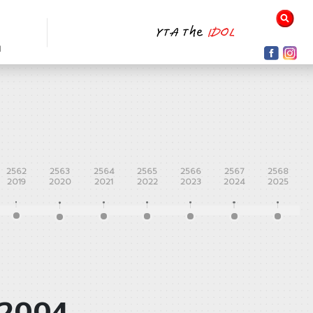
N
2562
2563
2564
2565
2566
2567
2568
2019
2020
2021
2022
2023
2024
2025
 2004