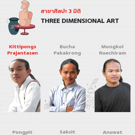
สาขาศิลปะ 3 มิติ
THREE DIMENSIONAL ART
Kittipongs
Bucha
Mongkol
Prajantasen
Pakakrong
Ruechiram
Saksit
Pongpit
Anuwat