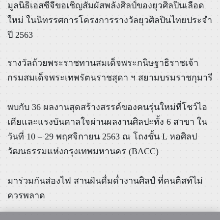
มูลนิธิ​เอส​ซี​จีขอเชิญ​สัมผัส​พลังศิลป์ของยุวศิลปิน​เลือด
ใหม่ ในนิทรรศการ​โครงการ​รางวัล​ยุว​ศิลปิน​ไทย​ประจำ
ปี 2563
รางวัล​ถ้วยพระ​ราชทานสมเด็จ​พระ​กนิษฐา​ธิราช​เจ้า​
กรมสมเด็จ​พระ​เท​พรัตนราชสุดา​ ฯ ​สยาม​บรม​ราช​กุมารี
พบกับ 36 ผลงานสุดสร้างสรรค์​ของคนรุ่นใหม่​ที่​โชว์ไอ
เดียและแรงบันดาลใจ​ผ่านผลงานศิลปะทั้ง 6 สาขา ใน
วันที่ 10 – 29 พฤศจิกายน ​2563 ณ โถงชั้น L หอศิลป​
วัฒนธรรม​แห่ง​กรุงเทพ​มหานคร (BACC)
มาร่วมกันส่องไฟ สานฝันดื่มด่ำงาน​ศิลป์ ที่คนติสท์​ไม่​
ควรพลาด